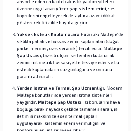
absorbe eden en kaliteli akustik yalıtım şilteleri
üzerine uygulanan
yüzer şap sistemlerini
, ses
köprülerini engelleyecek detaylara azami dikkat
göstererek titizlikle hayata geçirir.
Yüksek Estetik Kaplamalara Hazırlık:
Maltepe'de
sıklıkla pahalı ve hassas zemin kaplamaları (doğal
parke, mermer, özel seramik) tercih edilir.
Maltepe
Şap Ustası
, lazerli ölçüm sistemleri kullanarak
zemini milimetrik hassasiyette tesviye eder ve bu
estetik kaplamaların düzgünlüğünü ve ömrünü
garanti altına alır.
Yerden Isıtma ve Termal Şap Uzmanlığı:
Modern
Maltepe konutlarında yerden ısıtma sistemleri
yaygındır.
Maltepe Şap Ustası
, ısı borularını hava
boşluğu bırakmayacak şekilde tamamen saran, ısı
iletimini maksimize eden termal şapları
uygulayarak, sistemin enerji verimliliğini ve
konforunu en üst seviyeye çıkarır.