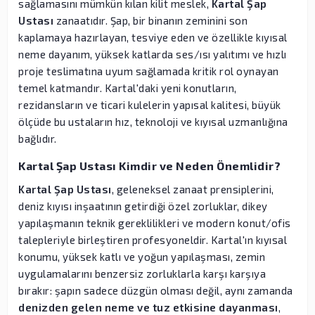
sağlamasını mümkün kılan kilit meslek,
Kartal Şap
Ustası
zanaatıdır. Şap, bir binanın zeminini son
kaplamaya hazırlayan, tesviye eden ve özellikle kıyısal
neme dayanım, yüksek katlarda ses/ısı yalıtımı ve hızlı
proje teslimatına uyum sağlamada kritik rol oynayan
temel katmandır. Kartal'daki yeni konutların,
rezidansların ve ticari kulelerin yapısal kalitesi, büyük
ölçüde bu ustaların hız, teknoloji ve kıyısal uzmanlığına
bağlıdır.
Kartal Şap Ustası Kimdir ve Neden Önemlidir?
Kartal Şap Ustası
, geleneksel zanaat prensiplerini,
deniz kıyısı inşaatının getirdiği özel zorluklar, dikey
yapılaşmanın teknik gereklilikleri ve modern konut/ofis
talepleriyle birleştiren profesyoneldir. Kartal'ın kıyısal
konumu, yüksek katlı ve yoğun yapılaşması, zemin
uygulamalarını benzersiz zorluklarla karşı karşıya
bırakır: şapın sadece düzgün olması değil, aynı zamanda
denizden gelen neme ve tuz etkisine dayanması
,