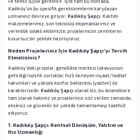
ve temiz işçilik gerektirir. İşte tam bu noktada,
Kadıköy'ün bu spesifik gereksinimlerini karşılayan
uzmanınız devreye giriyor:
Kadıköy Şapçı
. Kaliteli
malzemelerimiz, son teknoloji ekipmanlarımız ve
verimlilik odaklı ekibimizle, projelerinizin zeminlerini
kusursuz bir şekilde hazırlıyoruz.
Neden Projeleriniz İçin Kadıköy Şapçı'yı Tercih
Etmelisiniz?
Kadıköy'deki projeler, genellikle merkezi lokasyonun
getirdiği lojistik zorluklar, hızlı ilerleyen inşaat/tadilat
takvimleri ve yüksek konfor beklentisi (yalıtım) ile
karakterizedir.
Kadıköy Şapçı
olarak biz, bu dinamiklere
tam olarak hakimiz ve projelerinizi söz verilen zamanda,
eksiksiz ve güvenilir bir şekilde tamamlamayı taahhüt
ediyoruz.
1. Kadıköy Şapçı: Kentsel Dönüşüm, Yalıtım ve
Hız Uzmanlığı