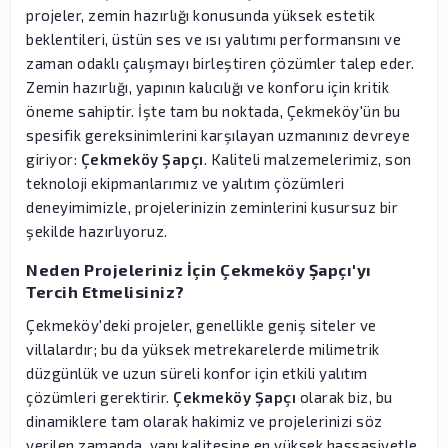
projeler, zemin hazırlığı konusunda yüksek estetik
beklentileri, üstün ses ve ısı yalıtımı performansını ve
zaman odaklı çalışmayı birleştiren çözümler talep eder.
Zemin hazırlığı, yapının kalıcılığı ve konforu için kritik
öneme sahiptir. İşte tam bu noktada, Çekmeköy'ün bu
spesifik gereksinimlerini karşılayan uzmanınız devreye
giriyor:
Çekmeköy Şapçı
. Kaliteli malzemelerimiz, son
teknoloji ekipmanlarımız ve yalıtım çözümleri
deneyimimizle, projelerinizin zeminlerini kusursuz bir
şekilde hazırlıyoruz.
Neden Projeleriniz İçin Çekmeköy Şapçı'yı
Tercih Etmelisiniz?
Çekmeköy'deki projeler, genellikle geniş siteler ve
villalardır; bu da yüksek metrekarelerde milimetrik
düzgünlük ve uzun süreli konfor için etkili yalıtım
çözümleri gerektirir.
Çekmeköy Şapçı
olarak biz, bu
dinamiklere tam olarak hakimiz ve projelerinizi söz
verilen zamanda, yapı kalitesine en yüksek hassasiyetle